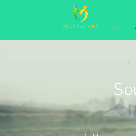
HOME
So