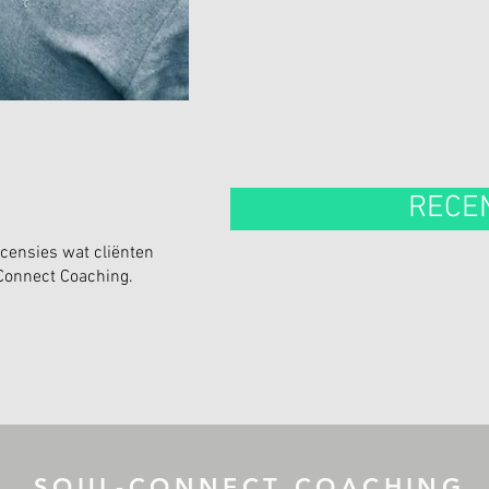
RECE
ecensies wat cliënten
 Connect Coaching.
SOUL-CONNECT COACHING