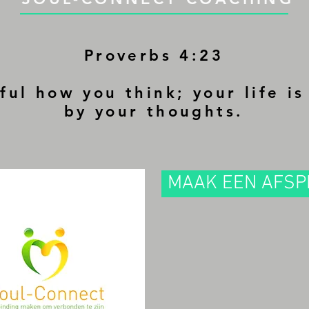
Proverbs 4:23
ful how you think; your life i
by your thoughts.
MAAK EEN AFS