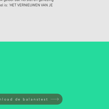
k geloof dat herstel en genezing
utel is: ‘HET VERNIEUWEN VAN JE
load de balanstest