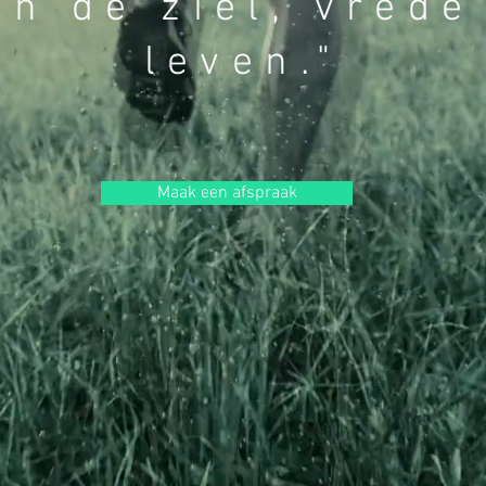
in de ziel, vrede
leven."
Maak een afspraak