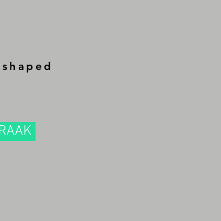
s shaped
PRAAK