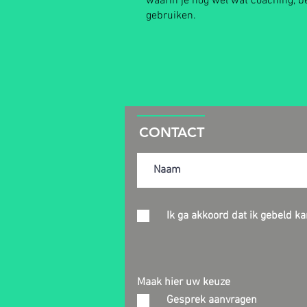
waarin je nog wel wat coaching, 
gebruiken.
CONTACT
Ik ga akkoord dat ik gebeld k
Maak hier uw keuze
Gesprek aanvragen